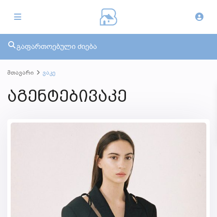
გაფართოებული ძიება
მთავარი
ვაკე
აგენტებივაკე